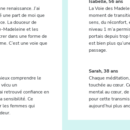
Isabelle, 56 ans
ne renaissance. J’ai
La Voie des Madel
uvé une part de moi que
moment de transition
ance. La douceur de
sens, du réconfort,
ie-Madeleine et les
niveau 1 m’a permi
trer dans une forme de
portais depuis trop
time. C’est une voie que
est bien plus qu’une
passage.
Sarah, 38 ans
‘mieux comprendre le
Chaque méditation,
ai vécu un
touchée au cœur. Ce
ai retrouvé confiance en
mental au cœur, de l
 sensibilité. Ce
pour cette transmis
r les femmes qui
aujourd’hui plus anc
ndeur.